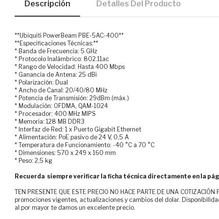
Descripción
Detalles Del Producto
**Ubiquiti PowerBeam PBE-5AC-400**
**Especificaciones Técnicas:**
* Banda de Frecuencia: 5 GHz
* Protocolo Inalámbrico: 802.11ac
* Rango de Velocidad: Hasta 400 Mbps
* Ganancia de Antena: 25 dBi
* Polarización: Dual
* Ancho de Canal: 20/40/80 MHz
* Potencia de Transmisión: 29dBm (máx.)
* Modulación: OFDMA, QAM-1024
* Procesador: 400 MHz MIPS
* Memoria: 128 MB DDR3
* Interfaz de Red: 1 x Puerto Gigabit Ethernet
* Alimentación: PoE pasivo de 24 V, 0,5 A
* Temperatura de Funcionamiento: -40 °C a 70 °C
* Dimensiones: 570 x 249 x 160 mm
* Peso: 2,5 kg
Recuerda siempre verificar la ficha técnica directamente en la pág
TEN PRESENTE QUE ESTE PRECIO NO HACE PARTE DE UNA COTIZACIÓN FOR
promociones vigentes, actualizaciones y cambios del dolar. Disponibilida
al por mayor te damos un excelente precio.