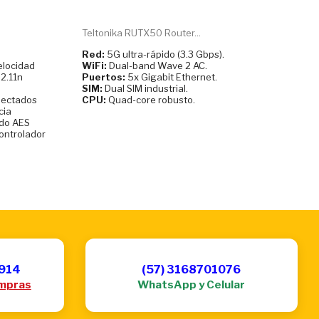
Teltonika RUTX50 Router...
Red:
5G ultra-rápido (3.3 Gbps).
elocidad
WiFi:
Dual-band Wave 2 AC.
2.11n
Puertos:
5x Gigabit Ethernet.
SIM:
Dual SIM industrial.
nectados
CPU:
Quad-core robusto.
cia
ado AES
controlador
6914
(57) 3168701076
mpras
WhatsApp y Celular