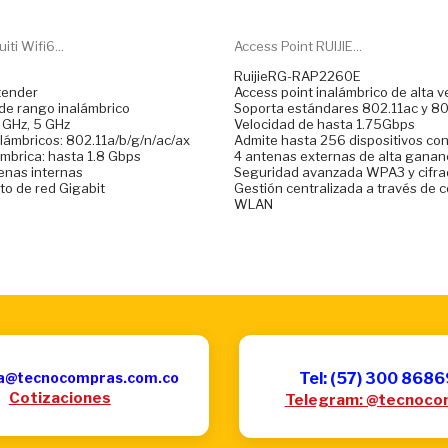
ti Wifi6...
Access Point RUIJIE...
RuijieRG-RAP2260E
tender
Access point inalámbrico de alta v
 de rango inalámbrico
Soporta estándares 802.11ac y 80
4 GHz, 5 GHz
Velocidad de hasta 1.75Gbps
lámbricos: 802.11a/b/g/n/ac/ax
Admite hasta 256 dispositivos co
ámbrica: hasta 1.8 Gbps
4 antenas externas de alta ganan
enas internas
Seguridad avanzada WPA3 y cifr
to de red Gigabit
Gestión centralizada a través de 
WLAN
a@tecnocompras.com.co
Tel: (57) 300 868
Cotizaciones
Telegram: @tecnoco