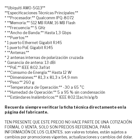
**Ubiquiti AMO-5G13**
**Especificaciones Técnicas Principales:**
* **Procesador:** Qualcomm IPQ-8072
* **Memoria:** 512 MB RAM, 16 MB Flash
* **Frecuencia:** 5 GHz
* **Ancho de Banda:** Hasta 1,3 Gbps
* **Puertos:**
* 1 puerto Ethernet Gigabit RJ45
* 1 puerto PoE Gigabit RJ45
* **Antenas:**
* 2 antenas internas de polarización cruzada
* Ganancia de antena: 13 dBi
* **PoE:** IEEE 802.3af/at
* **Consumo de Energía:** Hasta 12 W
* **Dimensiones:** 81,3 x 81,3 x 54,9 mm
* **Peso:** 260 g
* **Temperatura de Operación:** -30 a 65 °C
* **Humedad de Operación:** 5 a 95 % sin condensación
* **Estándares Inalámbricos:** IEEE 802.11ac/n/a/g/b
Recuerda siempre verificar la ficha técnica directamente en la
página del fabricante.
TEN PRESENTE QUE ESTE PRECIO NO HACE PARTE DE UNA COTIZACIÓN
FORMAL O VENTA, SOLO SON PRECIOS REFERENCIA, PARA
INFORMACIÓN DE LOS CLIENTES. son valores totales, están sujetos a
cambios por promociones vigentes, actualizaciones y cambios del dolar.