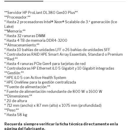
**Servidor HP ProLiant DL380 Gen10 Plus**
**Procesador:**
* Hasta 2 procesadores Intel® Xeon® Scalable de 3.ª generación (Ice
Lake)
**Memoria:**
* Hasta 32 ranuras DIMM
* Hasta 4 TB de memoria DDR4-3200
**Almacenamiento:**
* Hasta 10 bahías de unidades LFF o 26 bahías de unidades SFF
* Controladoras RAID HPE Smart Array Essentials, Standard o Premium
**Red:**
* Hasta 4 ranuras PCIe Gen4 para tarjetas de red
* Controladoras HP Ethernet iLO 5 Gigabit y 10 Gigabit integradas
**Gestión:**
* HPE iLO 5 con Active Health System
* HPE OneView para la gestión centralizada
**Fuente de alimentación:**
* Fuente de alimentación redundante de 800 W o 1600 W
**Dimensiones:**
* 2U de altura
* 712 mm (ancho) x 87 mm (alto) x 1075 mm (profundidad)
**Peso:**
* Hasta 58 kg
Recuerda siempre verificar la ficha técnica directamente en la
página del fabricante.