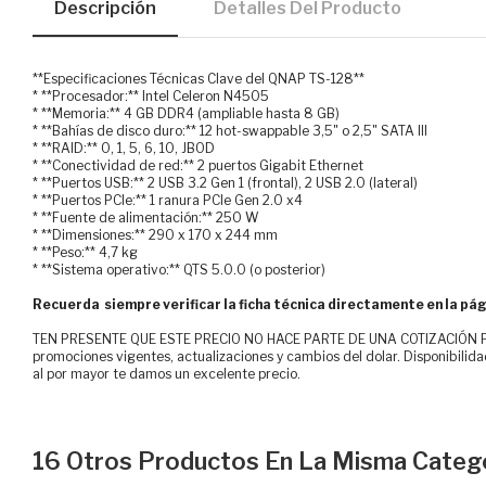
Descripción
Detalles Del Producto
**Especificaciones Técnicas Clave del QNAP TS-128**
* **Procesador:** Intel Celeron N4505
* **Memoria:** 4 GB DDR4 (ampliable hasta 8 GB)
* **Bahías de disco duro:** 12 hot-swappable 3,5" o 2,5" SATA III
* **RAID:** 0, 1, 5, 6, 10, JBOD
* **Conectividad de red:** 2 puertos Gigabit Ethernet
* **Puertos USB:** 2 USB 3.2 Gen 1 (frontal), 2 USB 2.0 (lateral)
* **Puertos PCIe:** 1 ranura PCIe Gen 2.0 x4
* **Fuente de alimentación:** 250 W
* **Dimensiones:** 290 x 170 x 244 mm
* **Peso:** 4,7 kg
* **Sistema operativo:** QTS 5.0.0 (o posterior)
Recuerda siempre verificar la ficha técnica directamente en la pág
TEN PRESENTE QUE ESTE PRECIO NO HACE PARTE DE UNA COTIZACIÓN FOR
promociones vigentes, actualizaciones y cambios del dolar. Disponibilida
al por mayor te damos un excelente precio.
16 Otros Productos En La Misma Catego