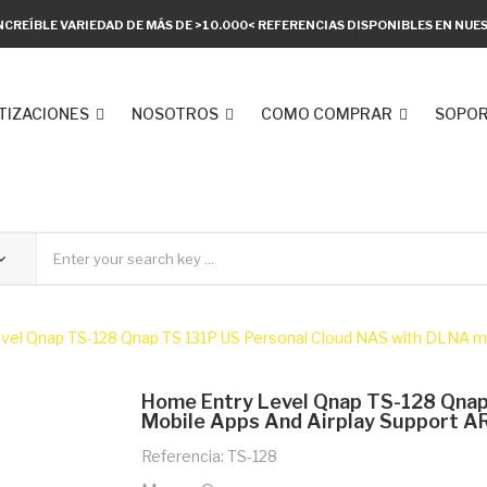
NCREÍBLE VARIEDAD DE MÁS DE >10.000< REFERENCIAS DISPONIBLES EN NU
TIZACIONES
NOSOTROS
COMO COMPRAR
SOPOR
vel Qnap TS-128 Qnap TS 131P US Personal Cloud NAS with DLNA mo
Home Entry Level Qnap TS-128 Qnap
Mobile Apps And Airplay Support A
Referencia: TS-128