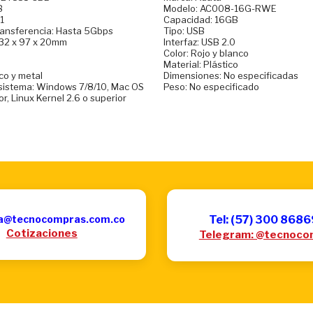
B
Modelo: AC008-16G-RWE
1
Capacidad: 16GB
ransferencia: Hasta 5Gbps
Tipo: USB
132 x 97 x 20mm
Interfaz: USB 2.0
Color: Rojo y blanco
Material: Plástico
ico y metal
Dimensiones: No especificadas
 sistema: Windows 7/8/10, Mac OS
Peso: No especificado
or, Linux Kernel 2.6 o superior
a@tecnocompras.com.co
Tel: (57) 300 868
Cotizaciones
Telegram: @tecnoco