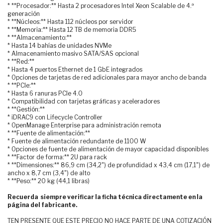
* **Procesador:** Hasta 2 procesadores Intel Xeon Scalable de 4.ª
generación
* **Núcleos:** Hasta 112 núcleos por servidor
* **Memoria:** Hasta 12 TB de memoria DDR5
* **Almacenamiento:**
* Hasta 14 bahías de unidades NVMe
* Almacenamiento masivo SATA/SAS opcional
* **Red:**
* Hasta 4 puertos Ethernet de 1 GbE integrados
* Opciones de tarjetas de red adicionales para mayor ancho de banda
* **PCIe:**
* Hasta 6 ranuras PCIe 4.0
* Compatibilidad con tarjetas gráficas y aceleradores
* **Gestión:**
* iDRAC9 con Lifecycle Controller
* OpenManage Enterprise para administración remota
* **Fuente de alimentación:**
* Fuente de alimentación redundante de 1100 W
* Opciones de fuente de alimentación de mayor capacidad disponibles
* **Factor de forma:** 2U para rack
* **Dimensiones:** 86,9 cm (34,2") de profundidad x 43,4 cm (17,1") de
ancho x 8,7 cm (3,4") de alto
* **Peso:** 20 kg (44,1 libras)
Recuerda siempre verificar la ficha técnica directamente en la
página del fabricante.
TEN PRESENTE QUE ESTE PRECIO NO HACE PARTE DE UNA COTIZACIÓN