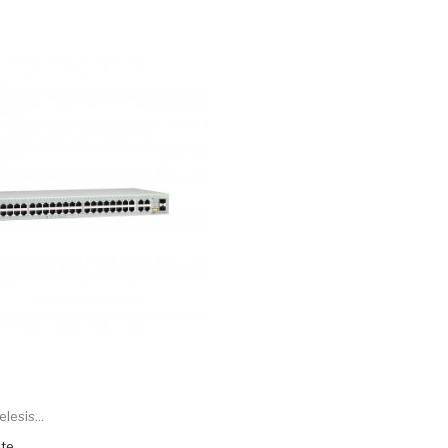
lesis...
ite