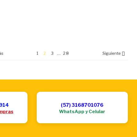

ás
1
2
3
…
28
Siguiente
6914
(57) 3168701076
mpras
WhatsApp y Celular