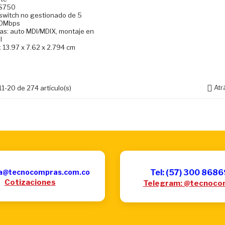
FS750
 switch no gestionado de 5
00Mbps
cas: auto MDI/MDIX, montaje en
l
 13.97 x 7.62 x 2.794 cm

Atr
1-20 de 274 artículo(s)
a@tecnocompras.com.co
Tel: (57) 300 868
Cotizaciones
Telegram: @tecnoco