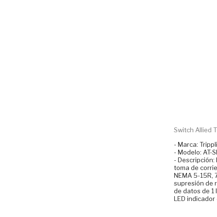
Switch Allied Te
- Marca: Trippl
- Modelo: AT-
- Descripción:
toma de corrie
NEMA 5-15R, 7
supresión de r
de datos de 1 
LED indicador