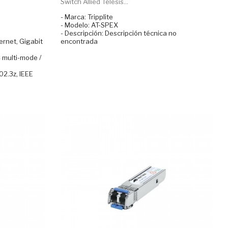
Switch Allied Telesis...
- Marca: Tripplite
- Modelo: AT-SPEX
- Descripción: Descripción técnica no
ernet, Gigabit
encontrada
C multi-mode /
02.3z, IEEE