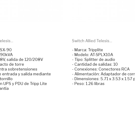
lesis...
Switch Allied Telesis...
SPSX-90
- Marca: Tripplite
 90kVA
- Modelo: AT-SPLX10A
8V, salida de 120/208V
- Tipo: Splitter de audio
cto de torre
- Cantidad de salidas: 10
ntra sobretensiones
- Conexiones: Conectores RCA
 entrada y salida mediante
- Alimentación: Adaptador de corr
ornillo
- Dimensiones: 5.71 x 3.53 x 1.57
n UPS y PDU de Tripp Lite
- Peso: 1.26 libras
antía