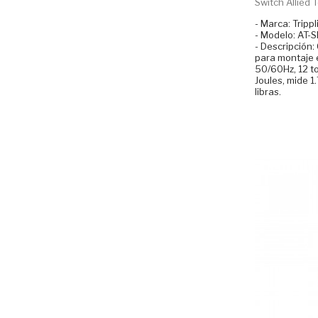
Switch Allied Te
- Marca: Trippl
- Modelo: AT-
- Descripción
para montaje e
50/60Hz, 12 t
Joules, mide 1
libras.