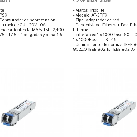
lesis...
Switch Allied Telesis...
ite
- Marca: Tripplite
SPSX
- Modelo: AT-SPFX
: Conmutador de sobretensión
- Tipo: Adaptador de red
n rack de 0U, 120V, 10A,
- Conectividad: Ethernet, Fast Eth
omacorrientes NEMA 5-15R, 2,400
Ethernet
.75 x 17.5 x 4 pulgadas y pesa 4.5
- Interfaces: 1 x 1000Base-SX - L
1 x 1000Base-T - RJ-45
- Cumplimiento de normas: IEEE 8
802.1Q, IEEE 802.1p, IEEE 802.3x