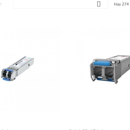

:
Hay 274 